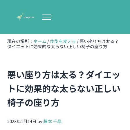
Skip to main content
Skip to header right navigation
Skip to site footer
Menu
scoprire-宇都宮の女性専門体型改善専門パーソナルト
無理のない健康的で美しい体型作り
現在の場所：
ホーム
/
体型を変える
/
悪い座り方は太る？
ダイエットに効果的な太らない正しい椅子の座り方
悪い座り方は太る？ダイエッ
トに効果的な太らない正しい
椅子の座り方
2023年1月14日
by
藤本 千晶