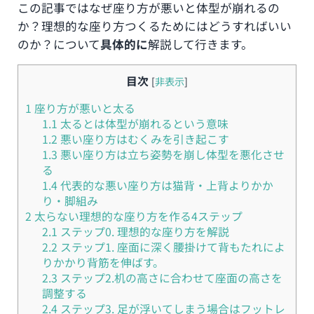
この記事ではなぜ座り方が悪いと体型が崩れるの
か？理想的な座り方つくるためにはどうすればいい
のか？について
具体的に
解説して行きます。
目次
[
非表示
]
1
座り方が悪いと太る
1.1
太るとは体型が崩れるという意味
1.2
悪い座り方はむくみを引き起こす
1.3
悪い座り方は立ち姿勢を崩し体型を悪化させ
る
1.4
代表的な悪い座り方は猫背・上背よりかか
り・脚組み
2
太らない理想的な座り方を作る4ステップ
2.1
ステップ0. 理想的な座り方を解説
2.2
ステップ1. 座面に深く腰掛けて背もたれによ
りかかり背筋を伸ばす。
2.3
ステップ2.机の高さに合わせて座面の高さを
調整する
2.4
ステップ3. 足が浮いてしまう場合はフットレ