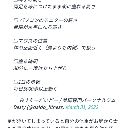
両足を床につけたまま楽に座れる高さ
□ パソコンのモニターの高さ
目線が水平になる高さ
□マウスの位置
体の正面近く（肩よりも内側）で扱う
□座る時間
30分に一度は立ち上がる
□1日の歩数
毎日5000歩以上動く
— みすたーだいどー / 美脚専門パーソナルジム
Desty (@daido_fitness)
March 31, 2022
足が浮いてしまっていると自分の体重がお尻から太