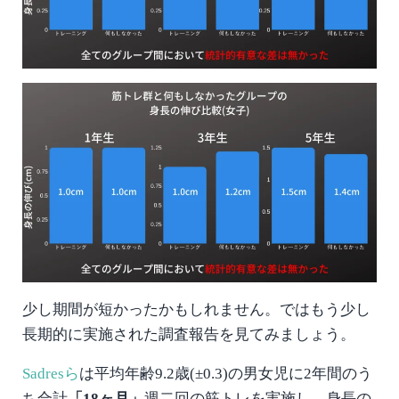
少し期間が短かったかもしれません。ではもう少し
長期的に実施された調査報告を見てみましょう。
Sadresら
は平均年齢9.2歳(±0.3)の男女児に2年間のう
ち合計
「18ヶ月」
週二回の筋トレを実施し、身長の