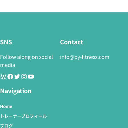
SNS
Contact
Follow along on social
info@py-fitness.com
media
WordPress
Facebook
Twitter
Instagram
YouTube
Navigation
Home
トレーナープロフィール
ブログ