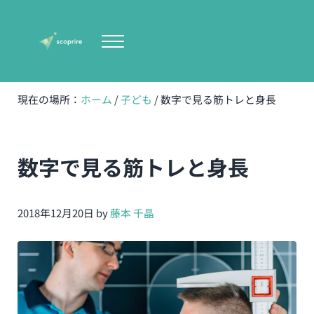
Skip to main content
Skip to header right navigation
Skip to site footer
Menu
scoprire-宇都宮の女性専門体型改善専門パーソナルト
無理のない健康的で美しい体型作り
現在の場所：
ホーム
/
子ども
/
数字で見る筋トレと身長
数字で見る筋トレと身長
2018年12月20日
by
藤本 千晶