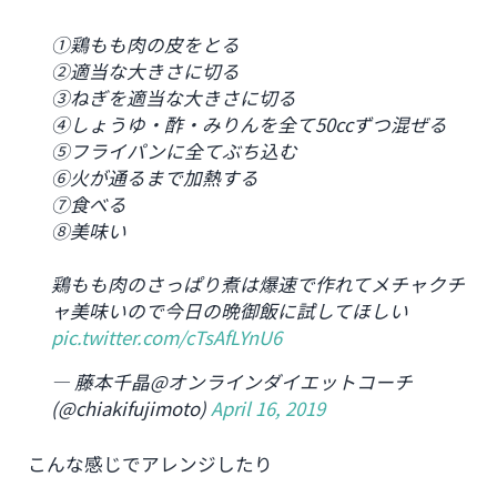
①鶏もも肉の皮をとる
②適当な大きさに切る
③ねぎを適当な大きさに切る
④しょうゆ・酢・みりんを全て50ccずつ混ぜる
⑤フライパンに全てぶち込む
⑥火が通るまで加熱する
⑦食べる
⑧美味い
鶏もも肉のさっぱり煮は爆速で作れてメチャクチ
ャ美味いので今日の晩御飯に試してほしい
pic.twitter.com/cTsAfLYnU6
— 藤本千晶@オンラインダイエットコーチ
(@chiakifujimoto)
April 16, 2019
こんな感じでアレンジしたり