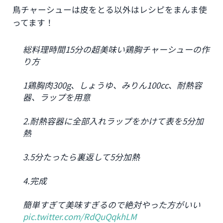
鳥チャーシューは皮をとる以外はレシピをまんま使
ってます！
総料理時間15分の超美味い鶏胸チャーシューの作
り方
1鶏胸肉300g、しょうゆ、みりん100cc、耐熱容
器、ラップを用意
2.耐熱容器に全部入れラップをかけて表を5分加
熱
3.5分たったら裏返して5分加熱
4.完成
簡単すぎて美味すぎるので絶対やった方がいい
pic.twitter.com/RdQuQqkhLM