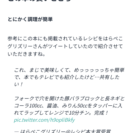
とにかく調理が簡単
参考にこの本にも掲載されているレシピをはらぺこ
グリズリーさんがツイートしていたので紹介させて
いただきますね。
これ、まじで美味しくて、めっっっっっちゃ簡単
で、本でもテレビでも紹介したけど…共有した
い！
フォークで穴を開けた豚バラブロックと長ネギと
コーラ100cc、醤油、みりん50ccをタッパーに入
れてラップしてレンジで10分チン。完成！
pic.twitter.com/h9opliBkfy
— はらぺこグリズリー@レシピ本大賞受賞