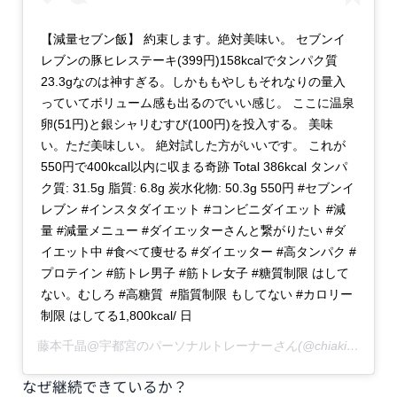
【減量セブン飯】 約束します。絶対美味い。 セブンイ
レブンの豚ヒレステーキ(399円)158kcalでタンパク質
23.3gなのは神すぎる。しかももやしもそれなりの量入
っていてボリューム感も出るのでいい感じ。 ここに温泉
卵(51円)と銀シャリむすび(100円)を投入する。 美味
い。ただ美味しい。 絶対試した方がいいです。 これが
550円で400kcal以内に収まる奇跡 Total 386kcal タンパ
ク質: 31.5g 脂質: 6.8g 炭水化物: 50.3g 550円 #セブンイ
レブン #インスタダイエット #コンビニダイエット #減
量 #減量メニュー #ダイエッターさんと繋がりたい #ダ
イエット中 #食べて痩せる #ダイエッター #高タンパク #
プロテイン #筋トレ男子 #筋トレ女子 #糖質制限 はして
ない。むしろ #高糖質 #脂質制限 もしてない #カロリー
制限 はしてる1,800kcal/ 日
藤本千晶@宇都宮のパーソナルトレーナー
さん(@chiakifujimoto)がシェアした投稿 –
なぜ継続できているか？