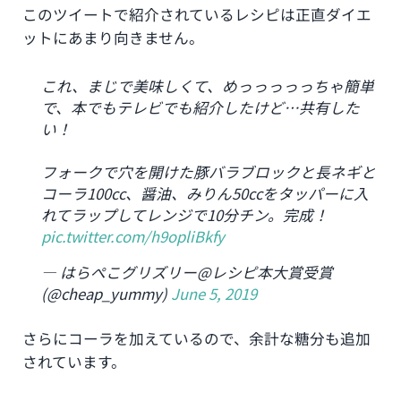
このツイートで紹介されているレシピは正直ダイエ
ットにあまり向きません。
これ、まじで美味しくて、めっっっっっちゃ簡単
で、本でもテレビでも紹介したけど…共有した
い！
フォークで穴を開けた豚バラブロックと長ネギと
コーラ100cc、醤油、みりん50ccをタッパーに入
れてラップしてレンジで10分チン。完成！
pic.twitter.com/h9opliBkfy
— はらぺこグリズリー@レシピ本大賞受賞
(@cheap_yummy)
June 5, 2019
さらにコーラを加えているので、余計な糖分も追加
されています。