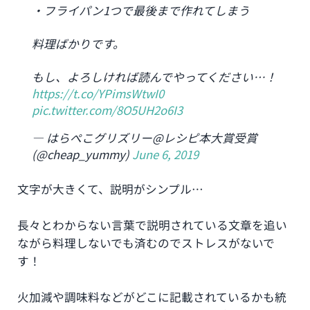
・フライパン1つで最後まで作れてしまう
料理ばかりです。
もし、よろしければ読んでやってください…！
https://t.co/YPimsWtwI0
pic.twitter.com/8O5UH2o6I3
— はらぺこグリズリー@レシピ本大賞受賞
(@cheap_yummy)
June 6, 2019
文字が大きくて、説明がシンプル…
長々とわからない言葉で説明されている文章を追い
ながら料理しないでも済むのでストレスがないで
す！
火加減や調味料などがどこに記載されているかも統