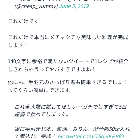
(@cheap_yummy)
June 5, 2019
これだけです
これだけで本当にメチャクチャ美味しい料理が完成
します！
140文字に余裕で満たないツイートで1レシピが紹介
しきれちゃうってヤバすぎですよね！
他にも、手羽元のさっぱり煮も簡単すぎるでしょ！
ってくらい簡単にできます。
これ全人類に試してほしい…ガチで旨すぎて5日
連続で食べてしまった。
鍋に手羽元10本、醤油、みりん、酢全部50cc入れ
て煮込む。完成！
pic.twitter.com/T6oylKPPfO