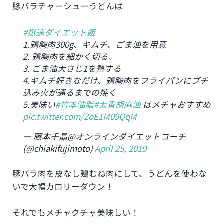
豚バラチャーシューうどんは
#爆速ダイエット飯
1.鶏胸肉300g、キムチ、ごま油を用意
2. 鶏胸肉を細かく切る。
3. ごま油大さじ1を熱する
4.キムチ好きなだけ、鶏胸肉をフライパンにブチ
込み火が通るまでの焼く
5.美味い
#竹本油脂
#太香胡麻油
はメチャおすすめ
pic.twitter.com/2oE1M09QqM
— 藤本千晶@オンラインダイエットコーチ
(@chiakifujimoto)
April 25, 2019
豚バラ肉を皮なし鶏むね肉にして、うどんを使わな
いで大幅カロリーダウン！
それでもメチャクチャ美味しい！