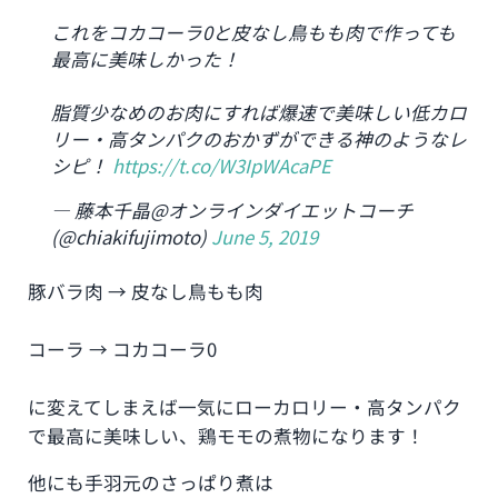
これをコカコーラ0と皮なし鳥もも肉で作っても
最高に美味しかった！
脂質少なめのお肉にすれば爆速で美味しい低カロ
リー・高タンパクのおかずができる神のようなレ
シピ！
https://t.co/W3IpWAcaPE
— 藤本千晶@オンラインダイエットコーチ
(@chiakifujimoto)
June 5, 2019
豚バラ肉 → 皮なし鳥もも肉
コーラ → コカコーラ0
に変えてしまえば一気にローカロリー・高タンパク
で最高に美味しい、鶏モモの煮物になります！
他にも手羽元のさっぱり煮は