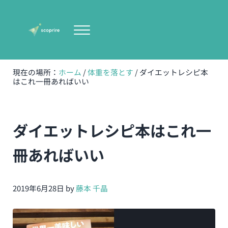
Skip to main content
Skip to header right navigation
Skip to site footer
Menu
scoprire-宇都宮の女性専門体型改善専門パーソナルト
無理のない健康的で美しい体型作り
現在の場所：
ホーム
/
体重を落とす
/
ダイエットレシピ本
はこれ一冊あればいい
ダイエットレシピ本はこれ一
冊あればいい
2019年6月28日
by
藤本 千晶