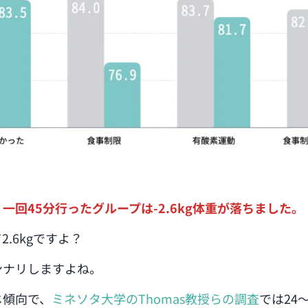
一回45分行ったグループは-2.6kg体重が落ちました。
.6kgですよ？
ンナリしますよね。
じ傾向で、
ミネソタ大学のThomas教授らの調査
では24