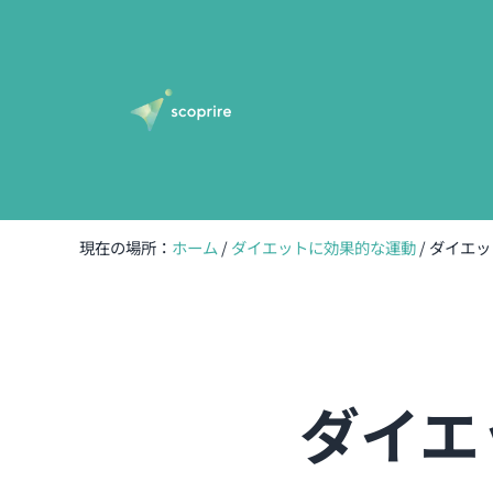
Skip to main content
Skip to header right navigation
Skip to site footer
scoprire-宇都宮の女性専門体型改善専門パ
無理のない健康的で美しい体型作り
現在の場所：
ホーム
/
ダイエットに効果的な運動
/
ダイエッ
ダイエ