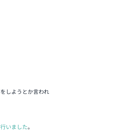
レをしようとか言われ
を行いました
。