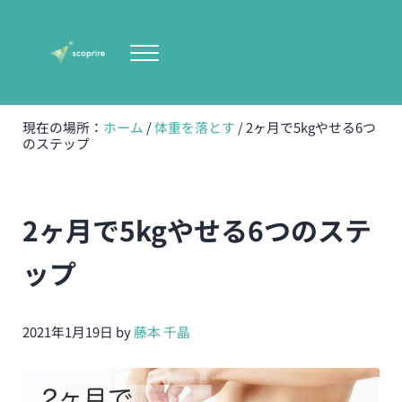
Skip to main content
Skip to header right navigation
Skip to site footer
Menu
scoprire-宇都宮の女性専門体型改善専門パーソナルト
無理のない健康的で美しい体型作り
現在の場所：
ホーム
/
体重を落とす
/
2ヶ月で5kgやせる6つ
のステップ
2ヶ月で5kgやせる6つのステ
ップ
2021年1月19日
by
藤本 千晶