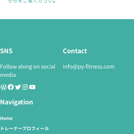
ちらをご覧ください
。
SNS
Contact
Follow along on social
info@py-fitness.com
media
WordPress
Facebook
Twitter
Instagram
YouTube
Navigation
Home
トレーナープロフィール