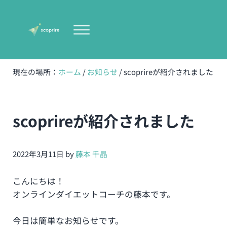
Skip to main content
Skip to header right navigation
Skip to site footer
Menu
scoprire-宇都宮の女性専門体型改善専門パーソナルト
無理のない健康的で美しい体型作り
現在の場所：
ホーム
/
お知らせ
/
scoprireが紹介されました
scoprireが紹介されました
2022年3月11日
by
藤本 千晶
こんにちは！
オンラインダイエットコーチの藤本です。
今日は簡単なお知らせです。